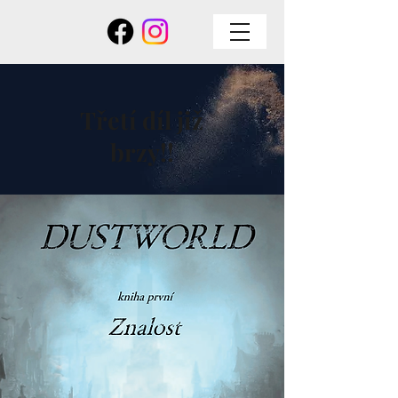
Třetí díl již
brzy!!