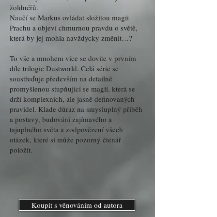
žoldnéřů.
Naučí se Markus ovládat složitou magii
Prachu a objeví chmurnou pravdu o světě,
která by jej mohla navždycky změnit…?
To vše a mnohem více se dovíte v prvním
díle trilogie Dustworld. Celá série se
soustřeďuje především na detailně
promyšlenou stupňující se magii, která se
drží komplexních, ale jasně definovaných
pravidel. Klade důraz na smysluplný příběh
a postavy, budování zajímavého a
tajuplného světa a zodpovězení všech
otázek, které si může pozorný čtenář
položit.
Koupit s věnováním od autora