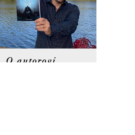
O autorovi
Adam Ficenec se narodil v Žatci, ale
od svého děství bydlí v Čáslavi.
Posledních deset let bydlel v Praze,
nyní se vrací zpět do Čáslavi, kde
postavil rodinný dům.
Vystudoval České vysoké učení
technické v Praze, obor kybernetika a
robotika. Mezi jeho koníčky, kromě